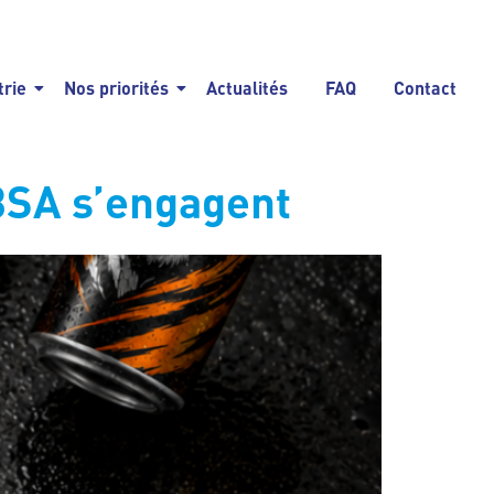
trie
Nos priorités
Actualités
FAQ
Contact
BSA s’engagent